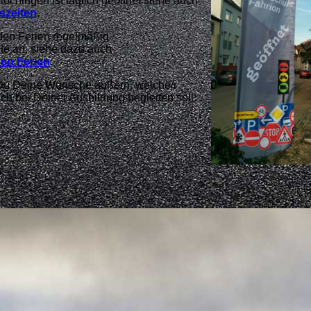
lochingen ist täglich geöffnet siehe auch
szeiten
.
 den Ferien regelmäßig
hte an, siehe dazu auch
den Ferien
.
 Du Deine Wünsche äußern, welche/r
ch bei Deiner Ausbildung begleiten soll.