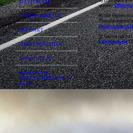
3) Das Büro in P
GÄSTEBUCH
unsere
Öffnung
4) Wir bieten in
TERMINANFRAGE
Theorieunterric
Unterrichte in 
KONTAKT
5) Gerne darfst
Fahrlehrer/in
Di
ÖFFNUNGSZEITEN
DOWNLOADS
IMPRESSUM/
DATENSCHUTZERKLÄ
RUNG