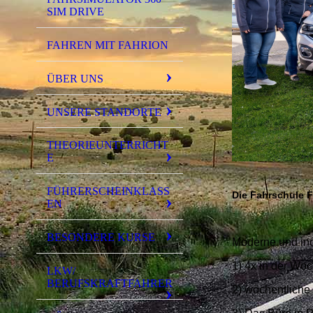
SIM DRIVE
FAHREN MIT FAHRION
ÜBER UNS
UNSERE STANDORTE
THEORIEUNTERRICHT
E
FÜHRERSCHEINKLASS
Die Fahrschule Fa
EN
BESONDERE KURSE
Moderne und ind
1) 4x in der Woc
LKW/
BERUFSKRAFTFAHRER
2) wöchentliche