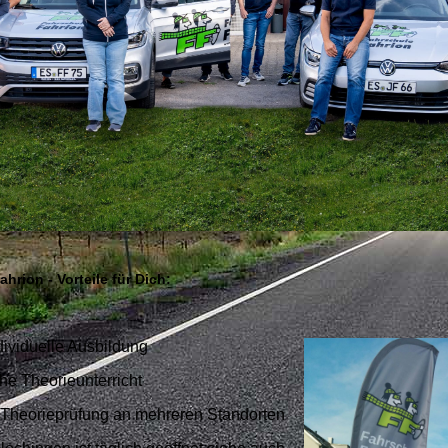
hrion - Vorteile für Dich:
ividuelle Ausbildung
he Theorieunterricht
 Theorieprüfung an mehreren Standorten