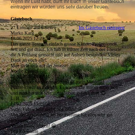
Wenn Ihr Lust habt, dürft Ihr Euch in unser Gästebuch
eintragen wir würden uns sehr darüber freuen.
Gästebuch
27 Einträge auf 6 Seiten
Ins Gästebuch eintragen
Marko Karg
18.06.2025
12:21:34
Das ganze Team ist einfach grosse Klasse: Professionell,
nett und gut drauf. Ich hab in kurzer Zeit nach der Theorie
die A Prüfung gemacht und auf Anhieb bestanden: Vielen
Dank an euch alle!
Man sieht sich auf der Strasse!
Noelle Zimehl
28.03.2025
14:42:11
Es hat super Spaß gemacht mit JF mein Motorrad
Führerschein zu machen. Es waren alle immer super nett
und man hat sich sehr aufgehoben gefühlt dort. 😊
L. B.
14.02.2025
15:21:56
Super Fahrschule und tolles Team! 🤩
Von der Anmeldung bis zur Prüfung hat alles sehr gut
geklappt.
Vielen Dank Jürgen! 😀
Lea Edelmann