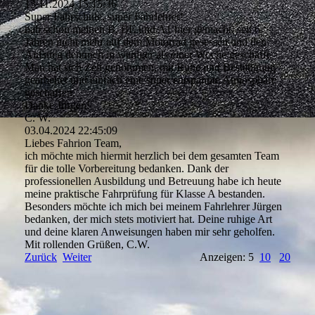
13.11.2024
15:15:36
Super Fahrschule, super Fahrlehrer!
hab schon meinen B, BE und A1 hier gemacht, seit 6
Jahren nicht mehr auf dem Motorrad gesessen und den
Aufstieg dennoch in weniger als einer Woche geschafft.
Man hat sich Zeit genommen, mit Ruhe und Bestätigung
gearbeitet und einfach eine super entspannte Atmosphäre
geschaffen.
Danke Jürgen!
C. W.
03.04.2024
22:45:09
Liebes Fahrion Team,
ich möchte mich hiermit herzlich bei dem gesamten Team
für die tolle Vorbereitung bedanken. Dank der
professionellen Ausbildung und Betreuung habe ich heute
meine praktische Fahrprüfung für Klasse A bestanden.
Besonders möchte ich mich bei meinem Fahrlehrer Jürgen
bedanken, der mich stets motiviert hat. Deine ruhige Art
und deine klaren Anweisungen haben mir sehr geholfen.
Mit rollenden Grüßen, C.W.
Zurück
Weiter
Anzeigen: 5
10
20